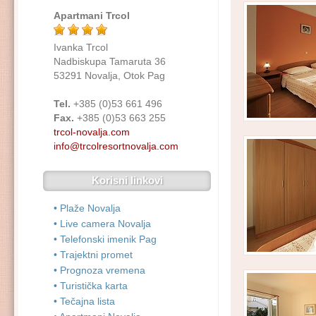
Apartmani Trcol
Ivanka Trcol
Nadbiskupa Tamaruta 36
53291 Novalja, Otok Pag
Tel.
+385 (0)53 661 496
Fax.
+385 (0)53 663 255
trcol-novalja.com
info@trcolresortnovalja.com
Korisni linkovi
• Plaže Novalja
• Live camera Novalja
• Telefonski imenik Pag
• Trajektni promet
• Prognoza vremena
• Turistička karta
• Tečajna lista