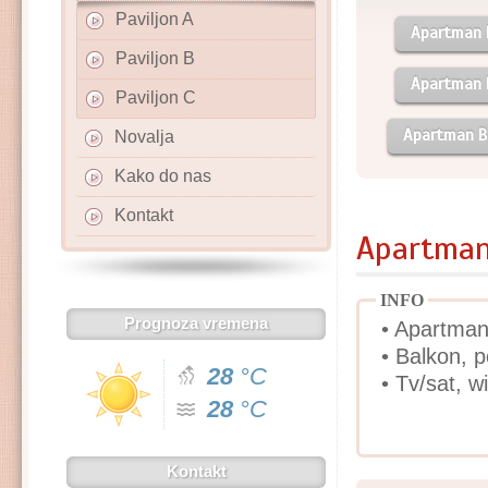
Paviljon A
Apartman 
Paviljon B
Apartman 
Paviljon C
Apartman B
Novalja
Kako do nas
Kontakt
Apartman 
INFO
Prognoza vremena
• Apartman
• Balkon, 
28
°C
• Tv/sat, wi
28
°C
Kontakt