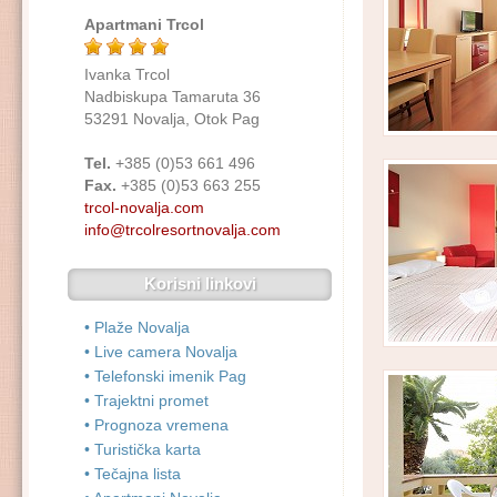
Apartmani Trcol
Ivanka Trcol
Nadbiskupa Tamaruta 36
53291 Novalja, Otok Pag
Tel.
+385 (0)53 661 496
Fax.
+385 (0)53 663 255
trcol-novalja.com
info@trcolresortnovalja.com
Korisni linkovi
• Plaže Novalja
• Live camera Novalja
• Telefonski imenik Pag
• Trajektni promet
• Prognoza vremena
• Turistička karta
• Tečajna lista