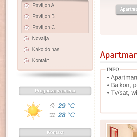
Paviljon A
Apartma
Paviljon B
Paviljon C
Novalja
Kako do nas
Apartman 
Kontakt
INFO
• Apartman
• Balkon, 
Prognoza vremena
• Tv/sat, wi
29
°C
28
°C
Kontakt