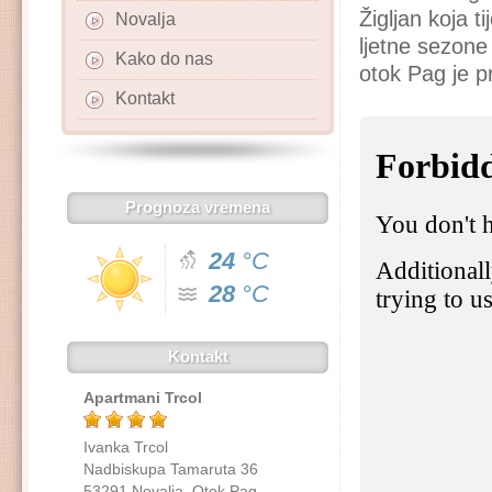
Žigljan koja 
Novalja
ljetne sezon
Kako do nas
otok Pag je p
Kontakt
Prognoza vremena
24
°C
28
°C
Kontakt
Apartmani Trcol
Ivanka Trcol
Nadbiskupa Tamaruta 36
53291 Novalja, Otok Pag