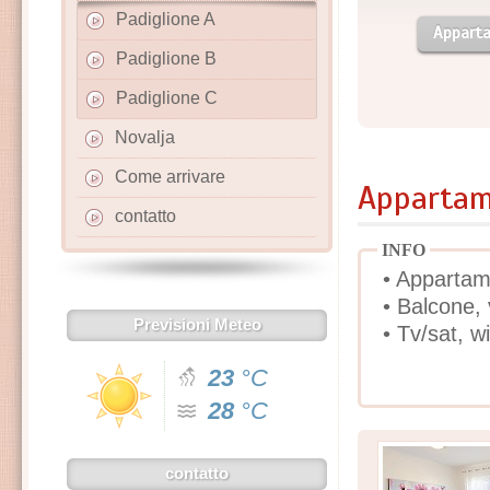
Padiglione A
Appart
Padiglione B
Padiglione C
Novalja
Come arrivare
Appartame
contatto
INFO
• Appartam
• Balcone,
Previsioni Meteo
• Tv/sat, wi
23
°C
28
°C
contatto