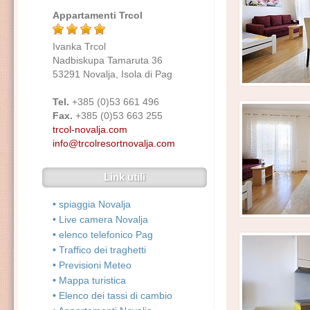
Appartamenti Trcol
Ivanka Trcol
Nadbiskupa Tamaruta 36
53291 Novalja, Isola di Pag
Tel.
+385 (0)53 661 496
Fax.
+385 (0)53 663 255
trcol-novalja.com
info@trcolresortnovalja.com
Link utili
• spiaggia Novalja
• Live camera Novalja
• elenco telefonico Pag
• Traffico dei traghetti
• Previsioni Meteo
• Mappa turistica
• Elenco dei tassi di cambio